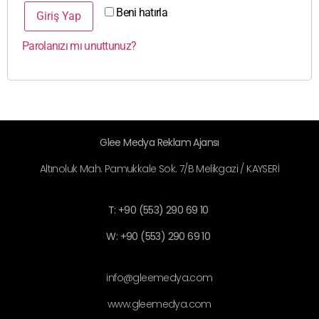
Beni hatırla
Giriş Yap
Parolanızı mı unuttunuz?
Glee Medya Reklam Ajansı
Altınoluk Mah. Pamukkale Sok. 7/B Melikgazi / KAYSERİ
T: +90 (553) 290 69 10
W: +90 (553) 290 69 10
info@gleemedya.com
www.gleemedya.com