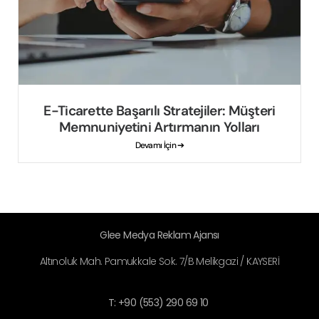
E-Ticarette Başarılı Stratejiler: Müşteri
Memnuniyetini Artırmanın Yolları
Devamı İçin ➔
Glee Medya Reklam Ajansı
Altınoluk Mah. Pamukkale Sok. 7/B Melikgazi / KAYSERİ
T: +90 (553) 290 69 10