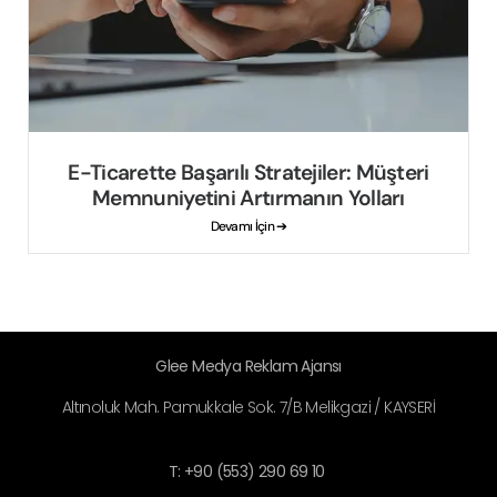
E-Ticarette Başarılı Stratejiler: Müşteri
Memnuniyetini Artırmanın Yolları
Devamı İçin ➔
Glee Medya Reklam Ajansı
Altınoluk Mah. Pamukkale Sok. 7/B Melikgazi / KAYSERİ
T: +90 (553) 290 69 10