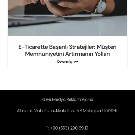
E-Ticarette Başarılı Stratejiler: Müşteri
Memnuniyetini Artırmanın Yolları
Devamı İçin ➔
Glee Medya Reklam Ajansı
Altınoluk Mah. Pamukkale Sok. 7/B Melikgazi / KAYSERİ
T: +90 (553) 290 69 10