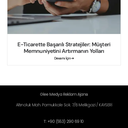
E-Ticarette Başarılı Stratejiler: Müşteri
Memnuniyetini Artırmanın Yolları
Devamı İçin ➔
Glee Medya Reklam Ajansı
Altınoluk Mah. Pamukkale Sok. 7/B Melikgazi / KAYSERİ
T: +90 (553) 290 69 10