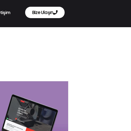
etişim
Bize Ulaşın