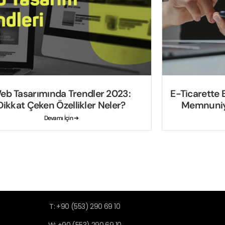
eb Tasarımında Trendler 2023:
E-Ticarette B
Dikkat Çeken Özellikler Neler?
Memnuniye
Devamı İçin ➔
T: +90 (553) 290 69 10