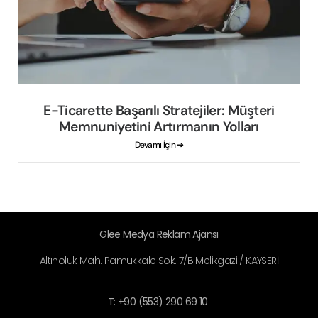
E-Ticarette Başarılı Stratejiler: Müşteri
Memnuniyetini Artırmanın Yolları
Devamı İçin ➔
Glee Medya Reklam Ajansı
Altınoluk Mah. Pamukkale Sok. 7/B Melikgazi / KAYSERİ
T: +90 (553) 290 69 10