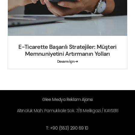
E-Ticarette Başarılı Stratejiler: Müşteri
Memnuniyetini Artırmanın Yolları
Devamı İçin ➔
Glee Medya Reklam Ajansı
Altınoluk Mah. Pamukkale Sok. 7/B Melikgazi / KAYSERİ
T: +90 (553) 290 69 10