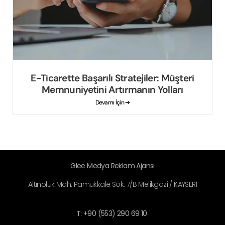
E-Ticarette Başarılı Stratejiler: Müşteri
Memnuniyetini Artırmanın Yolları
Devamı İçin ➔
Glee Medya Reklam Ajansı
Altınoluk Mah. Pamukkale Sok. 7/B Melikgazi / KAYSERİ
T: +90 (553) 290 69 10