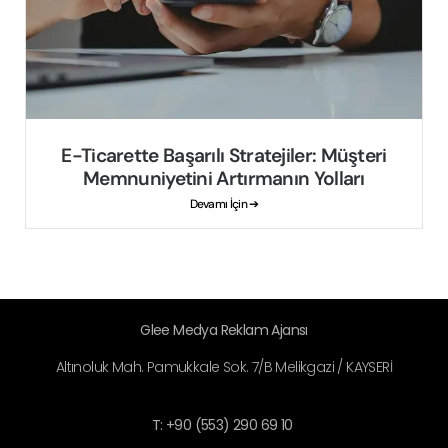
E-Ticarette Başarılı Stratejiler: Müşteri
Memnuniyetini Artırmanın Yolları
Devamı İçin ➔
Glee Medya Reklam Ajansı
Altınoluk Mah. Pamukkale Sok. 7/B Melikgazi / KAYSERİ
T: +90 (553) 290 69 10