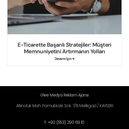
E-Ticarette Başarılı Stratejiler: Müşteri
Memnuniyetini Artırmanın Yolları
Devamı İçin ➔
Glee Medya Reklam Ajansı
Altınoluk Mah. Pamukkale Sok. 7/B Melikgazi / KAYSERİ
T: +90 (553) 290 69 10