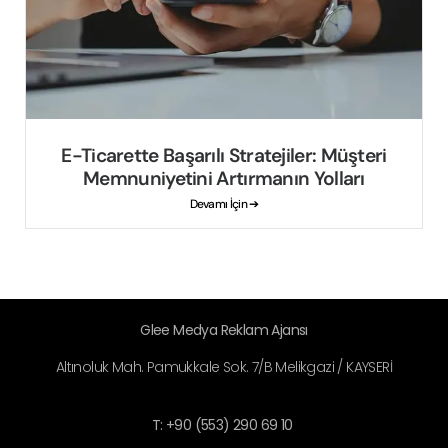
E-Ticarette Başarılı Stratejiler: Müşteri
Memnuniyetini Artırmanın Yolları
Devamı İçin ➔
Glee Medya Reklam Ajansı
Altınoluk Mah. Pamukkale Sok. 7/B Melikgazi / KAYSERİ
T: +90 (553) 290 69 10