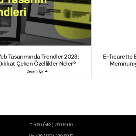
eb Tasarımında Trendler 2023:
E-Ticarette B
Dikkat Çeken Özellikler Neler?
Memnuniye
Devamı İçin ➔
T: +90 (553) 290 69 10