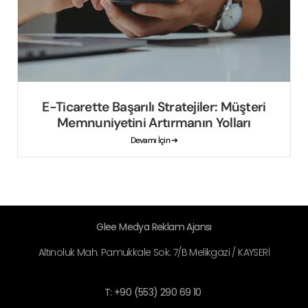
E-Ticarette Başarılı Stratejiler: Müşteri
Memnuniyetini Artırmanın Yolları
Devamı İçin ➔
Glee Medya Reklam Ajansı
Altınoluk Mah. Pamukkale Sok. 7/B Melikgazi / KAYSERİ
T: +90 (553) 290 69 10