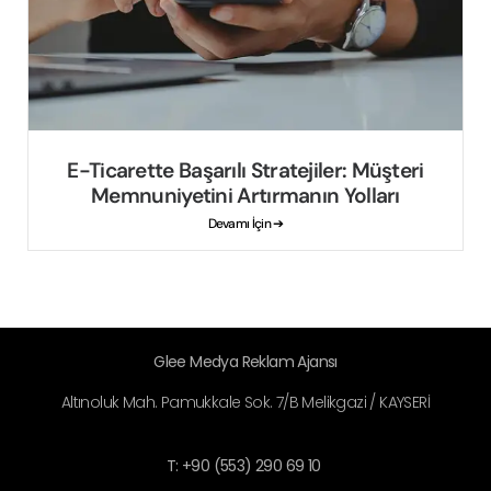
E-Ticarette Başarılı Stratejiler: Müşteri
Memnuniyetini Artırmanın Yolları
Devamı İçin ➔
Glee Medya Reklam Ajansı
Altınoluk Mah. Pamukkale Sok. 7/B Melikgazi / KAYSERİ
T: +90 (553) 290 69 10