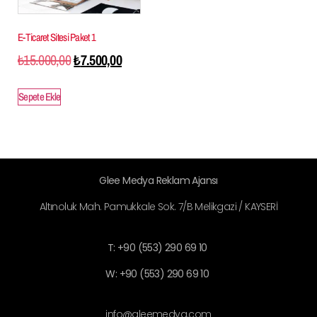
E-Ticaret Sitesi Paket 1
₺
15.000,00
₺
7.500,00
Sepete Ekle
Glee Medya Reklam Ajansı
Altınoluk Mah. Pamukkale Sok. 7/B Melikgazi / KAYSERİ
T: +90 (553) 290 69 10
W: +90 (553) 290 69 10
info@gleemedya.com