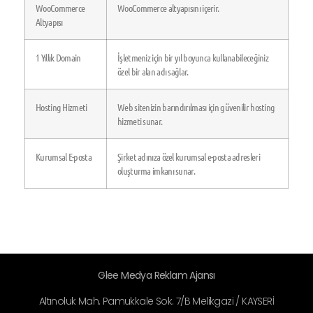
WooCommerce
WooCommerce altyapısını içerir.
Altyapısı
1 Yıllık Domain
İşletmeniz için bir yıl boyunca kullanabileceğiniz
özel bir alan adı sağlar.
Hosting Hizmeti
Web sitenizin barındırılması için güvenilir hosting
hizmeti sunar.
Kurumsal E-posta
Şirket adınıza özel kurumsal e-posta adresleri
oluşturma imkanı sunar.
Glee Medya Reklam Ajansı
Altınoluk Mah. Pamukkale Sok. 7/B Melikgazi / KAYSERİ