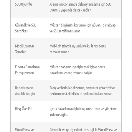
SEO Uyumlu
Arama motorlarında daha iyi sıralama için SEO
uyumlu yapısıyla destek sağlar.
Güvenlik ve SSL
Müşteri bilgilerini korumak için güvenli bir altyapı
Sertifikası
ve SSL sertifikası sunar.
Mobil Uyumlu
Mobil cihazlarda uyumlu ve kullanıcı dostu
Temalar
temalar sunar.
E-posta Pazarlama
Müşteri tabanını genişletmek için e-posta
Entegrasyonu
pazarlama entegrasyonu sağlar.
Raporlama ve
Satış verilerini analiz etme, envanter yönetimi ve
Analitik Araçlar
performans takibi için raporlama imkanı sunar.
Blog Özelliği
İçerik pazarlaması için blog oluşturma ve yönetme
imkanı sağlar.
WordPress ve
Güvenilir ve geniş eklenti desteği ile WordPress ve