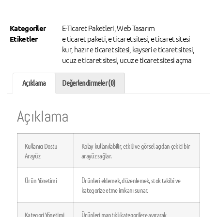
E-Ticaret Paketleri
,
Web Tasarım
Kategoriler
e ticaret paketi
,
e ticaret sitesi
,
e ticaret sitesi
Etiketler
kur
,
hazır e ticaret sitesi
,
kayseri e ticaret sitesi
,
ucuz e ticaret sitesi
,
ucuz e ticaret sitesi açma
Açıklama
Değerlendirmeler (0)
Açıklama
Kullanıcı Dostu
Kolay kullanılabilir, etkili ve görsel açıdan çekici bir
Arayüz
arayüz sağlar.
Ürün Yönetimi
Ürünleri eklemek, düzenlemek, stok takibi ve
kategorize etme imkanı sunar.
Kategori Yönetimi
Ürünleri mantıklı kategorilere ayırarak