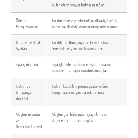
kullanıcıların kolayca bulmasını sağlar.
Ödeme
Farklı ödeme seçeneklerini (kredi kartı, PayPal,
Entegrasyonları
banka havalesi vb.) entegre etme imkanı sunar.
Kargo ve Teslimat
Farklı kargo firmaları, ücretler ve teslimat
Ayarları
seçeneklerini yönetme imkanı sunar.
Sipariş Yönetimi
Siparişleri izleme, düzenleme, durumlarını
güncelleme ve raporlama imkanı sağlar.
İndirim ve
İndirim kuponları, promosyonlar ve özel
Kampanya
kampanyalar oluşturma imkanı sunar.
Yönetimi
Müşteri Yorumları
Müşteri geri bildirimlerini yayınlama ve
ve
değerlendirme imkanı sağlar.
Değerlendirmeleri