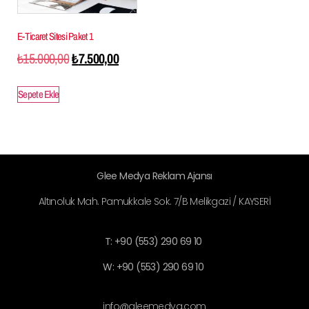
E-Ticaret Sitesi Paket 1
₺
15.000,00
₺
7.500,00
Sepete Ekle
Glee Medya Reklam Ajansı
Altınoluk Mah. Pamukkale Sok. 7/B Melikgazi / KAYSERİ
T: +90 (553) 290 69 10
W: +90 (553) 290 69 10
info@gleemedya.com