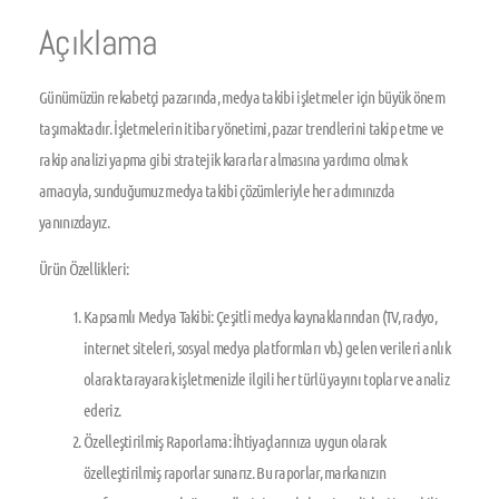
Açıklama
Günümüzün rekabetçi pazarında, medya takibi işletmeler için büyük önem
taşımaktadır. İşletmelerin itibar yönetimi, pazar trendlerini takip etme ve
rakip analizi yapma gibi stratejik kararlar almasına yardımcı olmak
amacıyla, sunduğumuz medya takibi çözümleriyle her adımınızda
yanınızdayız.
Ürün Özellikleri:
Kapsamlı Medya Takibi:
Çeşitli medya kaynaklarından (TV, radyo,
internet siteleri, sosyal medya platformları vb.) gelen verileri anlık
olarak tarayarak işletmenizle ilgili her türlü yayını toplar ve analiz
ederiz.
Özelleştirilmiş Raporlama:
İhtiyaçlarınıza uygun olarak
özelleştirilmiş raporlar sunarız. Bu raporlar, markanızın