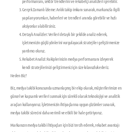
performansını, sektör trendlerini ve rekabetçi analizleri içerebilir.
Gerçek Zamanlı İzleme:
Anlık takip imkanı sunarak, markanızla ilgili
yapılan yorumları, haberleri ve trendleri anında görebilir ve hızlı
aksiyonlar alabilirsiniz.
Detaylı Analizler:
Verileri detaylı bir şekilde analiz ederek,
işletmenizin güçlü yönlerini vurgulayacak stratejiler geliştirmenize
yardımcı oluruz.
Rekabet Analizi:
Rakiplerinizin medya performansını izleyerek
kendi stratejilerinizi geliştirmeniz için size kılavuzluk ederiz.
Neden Biz?
Biz, medya takibi konusunda uzmanlaşmış bir ekip olarak, müşterilerimize en
güncel ve kapsamlı verileri sunmak için sürekli olarak teknolojiyi ve analitik
araçları kullanıyoruz. İşletmenizin ihtiyaçlarına uygun çözümler sunarak,
medya takibi sürecini daha verimli ve etkili bir hale getiriyoruz.
Markanızın medya takibi ihtiyaçları için bizi tercih ederek, rekabet avantajı